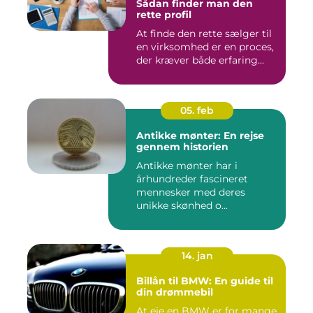
Sådan finder man den
rette profil
At finde den rette sælger til
en virksomhed er en proces,
der kræver både erfaring...
05. feb
Antikke mønter: En rejse
gennem historien
Antikke mønter har i
århundreder fascineret
mennesker med deres
unikke skønhed o...
14. jan
Billån til BMW: En guide til
din drømmebil
At eje en BMW er for mange