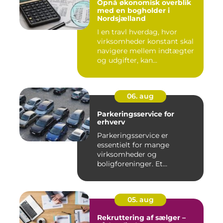
Opnå økonomisk overblik
med en bogholder i
Nordsjælland
I en travl hverdag, hvor
virksomheder konstant skal
navigere mellem indtægter
og udgifter, kan...
06. aug
Parkeringsservice for
erhverv
Parkeringsservice er
essentielt for mange
virksomheder og
boligforeninger. Et
velfungerende parkerin...
05. aug
Rekruttering af sælger –