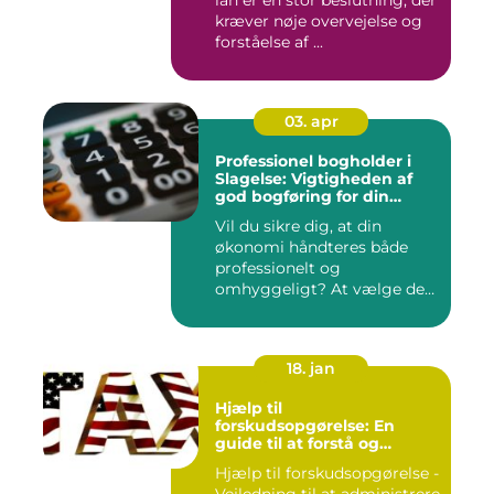
kræver nøje overvejelse og
forståelse af ...
03. apr
Professionel bogholder i
Slagelse: Vigtigheden af
god bogføring for din
virksomhed
Vil du sikre dig, at din
økonomi håndteres både
professionelt og
omhyggeligt? At vælge den
rette bog...
18. jan
Hjælp til
forskudsopgørelse: En
guide til at forstå og
håndtere din
Hjælp til forskudsopgørelse -
skatteforpligtelse
Vejledning til at administrere