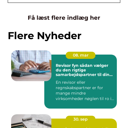
Få læst flere indlæg her
Flere Nyheder
08. mar
Revisor fyn sådan vælger
du den rigtige
samarbejdspartner til din
økonomi
En revisor eller
regnskabspartner er for
mange mindre
virksomheder nøglen til ro i
maven og bedre øk...
30. sep