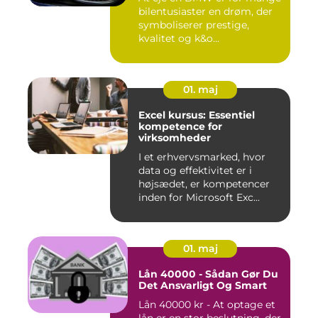
bilentusiaster en drøm, der
symboliserer prestige,
kvalitet og k&o...
01. maj
Excel kursus: Essentiel
kompetence for
virksomheder
I et erhvervsmarked, hvor
data og effektivitet er i
højsædet, er kompetencer
inden for Microsoft Exc...
01. maj
Lån 40000 - Sådan Gør Du
Det Ansvarligt Og Smart
Lån 40000 kr - At optage et
lån er en stor beslutning, der