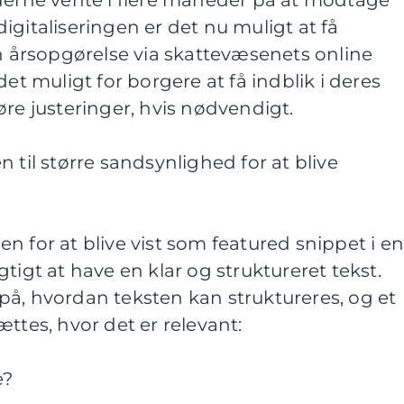
yderne vente i flere måneder på at modtage
igitaliseringen er det nu muligt at få
in årsopgørelse via skattevæsenets online
det muligt for borgere at få indblik i deres
øre justeringer, hvis nødvendigt.
 til større sandsynlighed for at blive
n for at blive vist som featured snippet i e
tigt at have en klar og struktureret tekst.
på, hvordan teksten kan struktureres, og et
ttes, hvor det er relevant:
e?