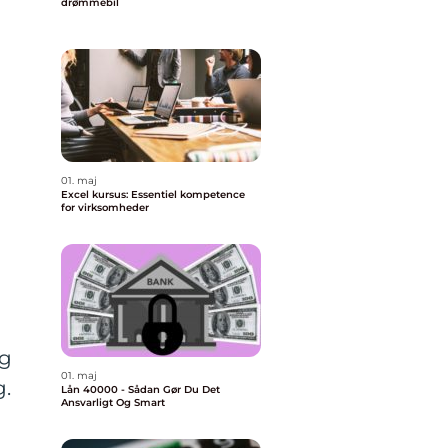
drømmebil
01. maj
Excel kursus: Essentiel kompetence
for virksomheder
og
01. maj
g.
Lån 40000 - Sådan Gør Du Det
Ansvarligt Og Smart