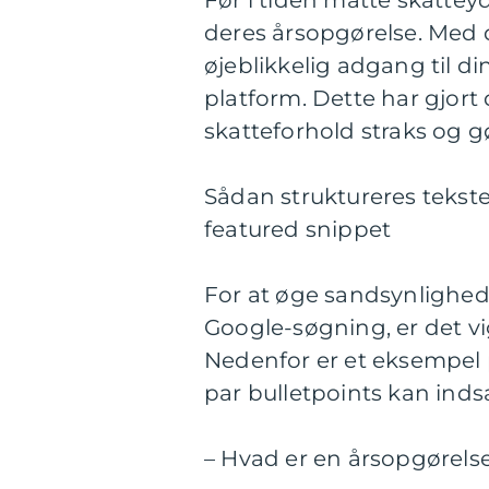
Før i tiden måtte skatte
deres årsopgørelse. Med d
øjeblikkelig adgang til d
platform. Dette har gjort 
skatteforhold straks og g
Sådan struktureres teksten
featured snippet
For at øge sandsynlighede
Google-søgning, er det vig
Nedenfor er et eksempel 
par bulletpoints kan indsæ
– Hvad er en årsopgørels