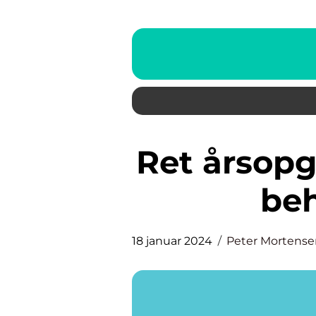
Ret årsopgørelse – alt hvad du
beh
18 januar 2024
Peter Mortense