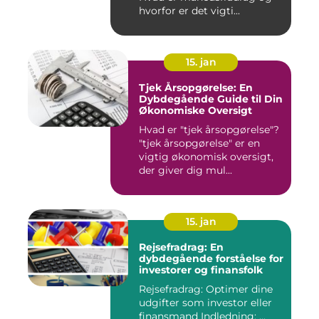
hvorfor er det vigti...
15. jan
Tjek Årsopgørelse: En
Dybdegående Guide til Din
Økonomiske Oversigt
Hvad er "tjek årsopgørelse"?
"tjek årsopgørelse" er en
vigtig økonomisk oversigt,
der giver dig mul...
15. jan
Rejsefradrag: En
dybdegående forståelse for
investorer og finansfolk
Rejsefradrag: Optimer dine
udgifter som investor eller
finansmand Indledning: ...