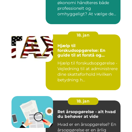
økonomi håndteres både
professionelt og
omhyggeligt? At vælge den
rette bog...
18. jan
Hjælp til
forskudsopgørelse: En
guide til at forstå og
håndtere din
Hjælp til forskudsopgørelse -
skatteforpligtelse
Vejledning til at administrere
dine skatteforhold Hvilken
betydning h...
18. jan
Ret årsopgørelse - alt hvad
du behøver at vide
Hvad er en årsopgørelse? En
årsopgørelse er en årlig