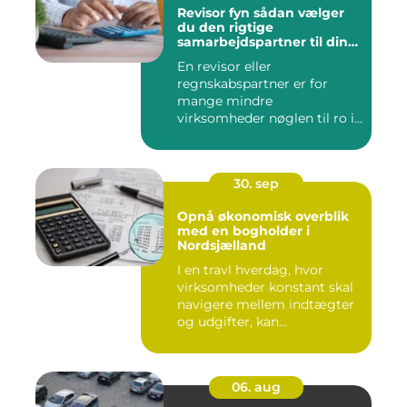
Revisor fyn sådan vælger
du den rigtige
samarbejdspartner til din
økonomi
En revisor eller
regnskabspartner er for
mange mindre
virksomheder nøglen til ro i
maven og bedre øk...
30. sep
Opnå økonomisk overblik
med en bogholder i
Nordsjælland
I en travl hverdag, hvor
virksomheder konstant skal
navigere mellem indtægter
og udgifter, kan...
06. aug