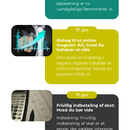
beskatning er to
uundgåelige fænomener, er
det vigtigt at forstå, ...
17. jan
Bidrag til et online
magasin: Alt, hvad du
behøver at vide
Introduktion til bidrag I
dagens digitale tidsalder er
online magasiner blevet en
populær kilde til...
17. jan
Frivillig indbetaling af skat:
Hvad du bør vide
Indledning: Frivillig
indbetaling af skat er et
emne, der vækker interesse