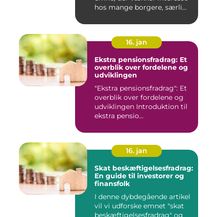
hos mange borgere, særli...
16. jan
Ekstra pensionsfradrag: Et
overblik over fordelene og
udviklingen
"Ekstra pensionsfradrag": Et
overblik over fordelene og
udviklingen Introduktion til
ekstra pensio...
16. jan
Skat beskæftigelsesfradrag:
En guide til investorer og
finansfolk
I denne dybdegående artikel
vil vi udforske emnet "skat
beskæftigelsesfradrag" og