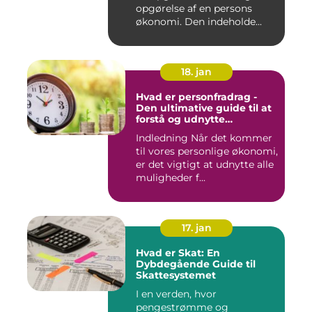
opgørelse af en persons
økonomi. Den indeholde...
18. jan
Hvad er personfradrag -
Den ultimative guide til at
forstå og udnytte
skattefordelene
Indledning Når det kommer
til vores personlige økonomi,
er det vigtigt at udnytte alle
muligheder f...
17. jan
Hvad er Skat: En
Dybdegående Guide til
Skattesystemet
I en verden, hvor
pengestrømme og