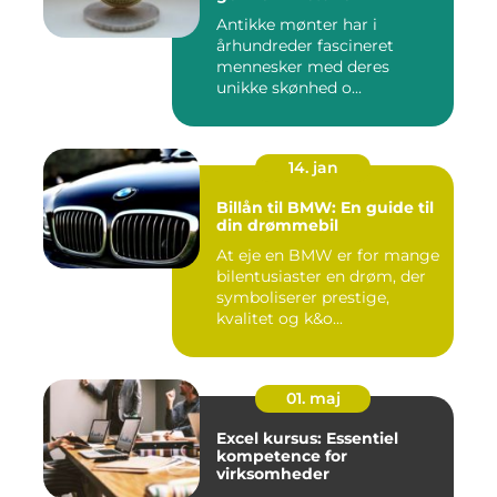
Antikke mønter har i
århundreder fascineret
mennesker med deres
unikke skønhed o...
14. jan
Billån til BMW: En guide til
din drømmebil
At eje en BMW er for mange
bilentusiaster en drøm, der
symboliserer prestige,
kvalitet og k&o...
01. maj
Excel kursus: Essentiel
kompetence for
virksomheder