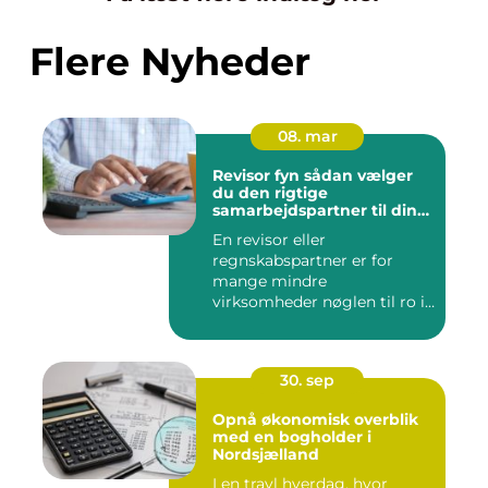
Flere Nyheder
08. mar
Revisor fyn sådan vælger
du den rigtige
samarbejdspartner til din
økonomi
En revisor eller
regnskabspartner er for
mange mindre
virksomheder nøglen til ro i
maven og bedre øk...
30. sep
Opnå økonomisk overblik
med en bogholder i
Nordsjælland
I en travl hverdag, hvor