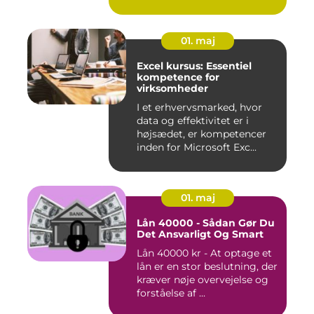
01. maj
Excel kursus: Essentiel
kompetence for
virksomheder
I et erhvervsmarked, hvor
data og effektivitet er i
højsædet, er kompetencer
inden for Microsoft Exc...
01. maj
Lån 40000 - Sådan Gør Du
Det Ansvarligt Og Smart
Lån 40000 kr - At optage et
lån er en stor beslutning, der
kræver nøje overvejelse og
forståelse af ...