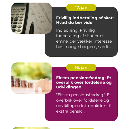
17. jan
Frivillig indbetaling af skat:
Hvad du bør vide
Indledning: Frivillig
indbetaling af skat er et
emne, der vækker interesse
hos mange borgere, særli...
16. jan
Ekstra pensionsfradrag: Et
overblik over fordelene og
udviklingen
"Ekstra pensionsfradrag": Et
overblik over fordelene og
udviklingen Introduktion til
ekstra pensio...