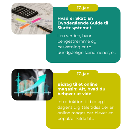
17. jan
Hvad er Skat: En
Dybdegående Guide til
Skattesystemet
I en verden, hvor
pengestrømme og
beskatning er to
uundgåelige fænomener, er
det vigtigt at forstå, ...
17. jan
Bidrag til et online
magasin: Alt, hvad du
behøver at vide
Introduktion til bidrag I
dagens digitale tidsalder er
online magasiner blevet en
populær kilde til...