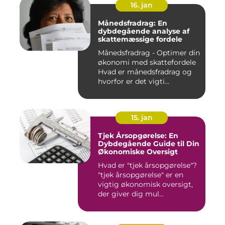
16. jan
Månedsfradrag: En
dybdegående analyse af
skattemæssige fordele
Månedsfradrag - Optimer din
økonomi med skattefordele
Hvad er månedsfradrag og
hvorfor er det vigti...
15. jan
Tjek Årsopgørelse: En
Dybdegående Guide til Din
Økonomiske Oversigt
Hvad er "tjek årsopgørelse"?
"tjek årsopgørelse" er en
vigtig økonomisk oversigt,
der giver dig mul...