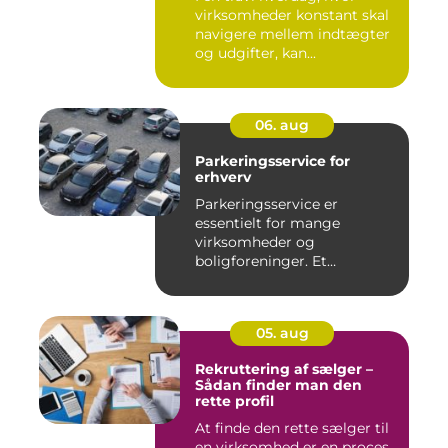
virksomheder konstant skal
navigere mellem indtægter
og udgifter, kan...
06. aug
Parkeringsservice for
erhverv
Parkeringsservice er
essentielt for mange
virksomheder og
boligforeninger. Et
velfungerende parkerin...
05. aug
Rekruttering af sælger –
Sådan finder man den
rette profil
At finde den rette sælger til
en virksomhed er en proces,