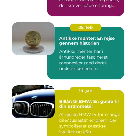
der kræver både erfaring...
05. feb
Antikke mønter: En rejse
gennem historien
Antikke mønter har i
århundreder fascineret
mennesker med deres
unikke skønhed o...
14. jan
Billån til BMW: En guide til
din drømmebil
At eje en BMW er for mange
bilentusiaster en drøm, der
symboliserer prestige,
kvalitet og k&o...