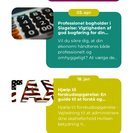
03. apr
Professionel bogholder i
Slagelse: Vigtigheden af
god bogføring for din
virksomhed
Vil du sikre dig, at din
økonomi håndteres både
professionelt og
omhyggeligt? At vælge den
rette bog...
18. jan
Hjælp til
forskudsopgørelse: En
guide til at forstå og
håndtere din
Hjælp til forskudsopgørelse -
skatteforpligtelse
Vejledning til at administrere
dine skatteforhold Hvilken
betydning h...