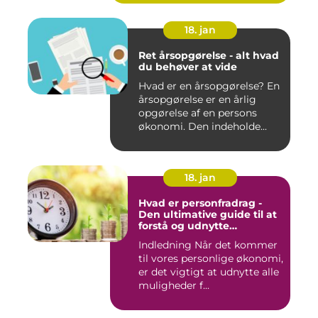
18. jan
Ret årsopgørelse - alt hvad
du behøver at vide
Hvad er en årsopgørelse? En
årsopgørelse er en årlig
opgørelse af en persons
økonomi. Den indeholde...
18. jan
Hvad er personfradrag -
Den ultimative guide til at
forstå og udnytte
skattefordelene
Indledning Når det kommer
til vores personlige økonomi,
er det vigtigt at udnytte alle
muligheder f...