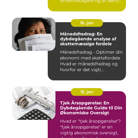
arvemodtagere og er derfor
vigtigt at ...
16. jan
Månedsfradrag: En
dybdegående analyse af
skattemæssige fordele
Månedsfradrag - Optimer din
økonomi med skattefordele
Hvad er månedsfradrag og
hvorfor er det vigti...
15. jan
Tjek Årsopgørelse: En
Dybdegående Guide til Din
Økonomiske Oversigt
Hvad er "tjek årsopgørelse"?
"tjek årsopgørelse" er en
vigtig økonomisk oversigt,