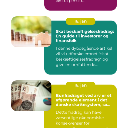
ekstra pensio...
16. jan
Skat beskæftigelsesfradrag:
En guide til investorer og
finansfolk
I denne dybdegående artikel
vil vi udforske emnet "skat
beskæftigelsesfradrag" og
give en omfattende...
16. jan
Bunfradraget ved arv er et
afgørende element i det
danske skattesystem, som
ofte bliver overset eller
Dette fradrag kan have
undervurderet af mange
væsentlige økonomiske
mennesker
konsekvenser for