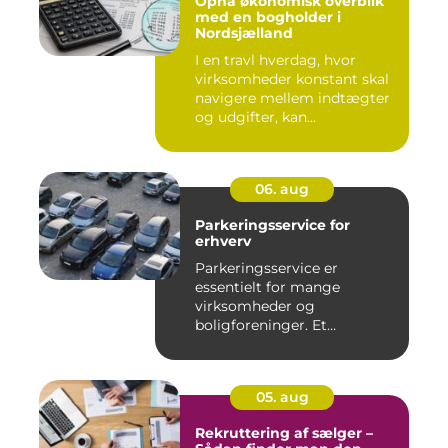
Opnå økonomisk overblik
med en bogholder i
Nordsjælland
I en travl hverdag, hvor
virksomheder konstant skal
navigere mellem indtægter
og udgifter, kan...
06. aug
Parkeringsservice for
erhverv
Parkeringsservice er
essentielt for mange
virksomheder og
boligforeninger. Et
velfungerende parkerin...
05. aug
Rekruttering af sælger –