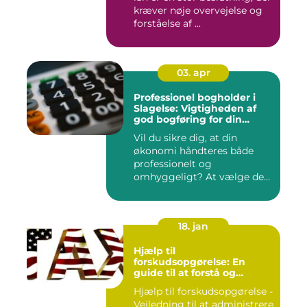
kræver nøje overvejelse og
forståelse af ...
03. apr
Professionel bogholder i
Slagelse: Vigtigheden af
god bogføring for din
virksomhed
Vil du sikre dig, at din
økonomi håndteres både
professionelt og
omhyggeligt? At vælge den
rette bog...
18. jan
Hjælp til
forskudsopgørelse: En
guide til at forstå og
håndtere din
Hjælp til forskudsopgørelse -
skatteforpligtelse
Vejledning til at administrere