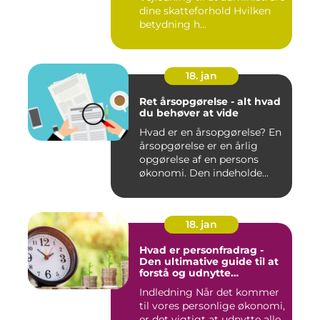
dine skatteforhold Hvilken
betydning h...
18. jan
Ret årsopgørelse - alt hvad
du behøver at vide
Hvad er en årsopgørelse? En
årsopgørelse er en årlig
opgørelse af en persons
økonomi. Den indeholde...
18. jan
Hvad er personfradrag -
Den ultimative guide til at
forstå og udnytte
skattefordelene
Indledning Når det kommer
til vores personlige økonomi,
er det vigtigt at udnytte alle