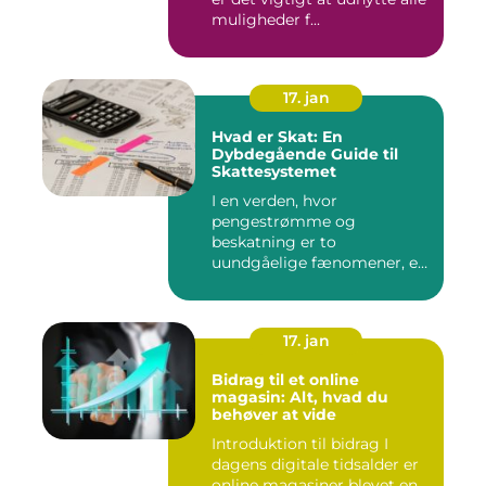
muligheder f...
17. jan
Hvad er Skat: En
Dybdegående Guide til
Skattesystemet
I en verden, hvor
pengestrømme og
beskatning er to
uundgåelige fænomener, er
det vigtigt at forstå, ...
17. jan
Bidrag til et online
magasin: Alt, hvad du
behøver at vide
Introduktion til bidrag I
dagens digitale tidsalder er
online magasiner blevet en