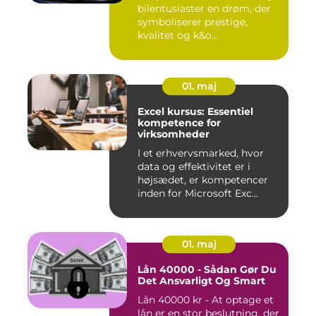
bilentusiaster en drøm, der
symboliserer prestige,
kvalitet og k&o...
01. maj
Excel kursus: Essentiel
kompetence for
virksomheder
I et erhvervsmarked, hvor
data og effektivitet er i
højsædet, er kompetencer
inden for Microsoft Exc...
01. maj
Lån 40000 - Sådan Gør Du
Det Ansvarligt Og Smart
Lån 40000 kr - At optage et
lån er en stor beslutning, der