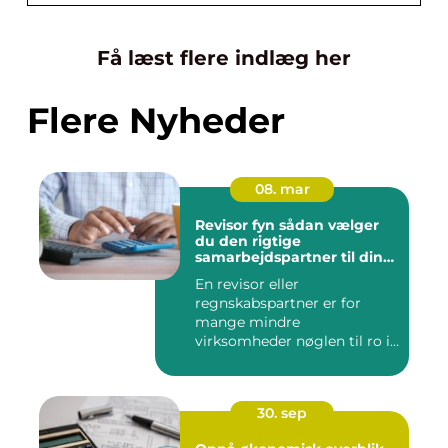
Få læst flere indlæg her
Flere Nyheder
08. mar
Revisor fyn sådan vælger
du den rigtige
samarbejdspartner til din
økonomi
En revisor eller
regnskabspartner er for
mange mindre
virksomheder nøglen til ro i
maven og bedre øk...
30. sep