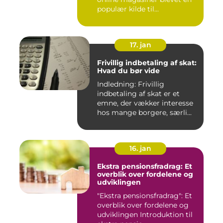
populær kilde til...
17. jan
Frivillig indbetaling af skat:
Hvad du bør vide
Indledning: Frivillig
indbetaling af skat er et
emne, der vækker interesse
hos mange borgere, særli...
16. jan
Ekstra pensionsfradrag: Et
overblik over fordelene og
udviklingen
"Ekstra pensionsfradrag": Et
overblik over fordelene og
udviklingen Introduktion til