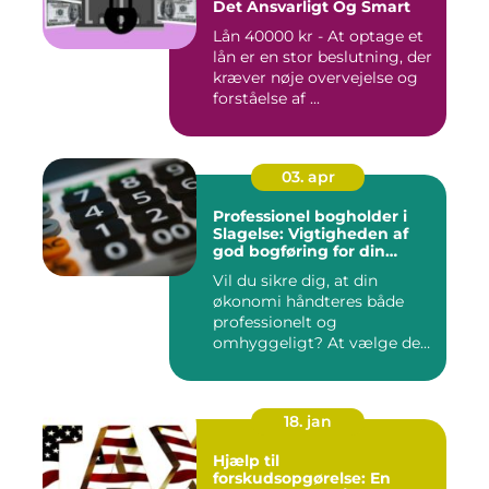
Det Ansvarligt Og Smart
Lån 40000 kr - At optage et
lån er en stor beslutning, der
kræver nøje overvejelse og
forståelse af ...
03. apr
Professionel bogholder i
Slagelse: Vigtigheden af
god bogføring for din
virksomhed
Vil du sikre dig, at din
økonomi håndteres både
professionelt og
omhyggeligt? At vælge den
rette bog...
18. jan
Hjælp til
forskudsopgørelse: En