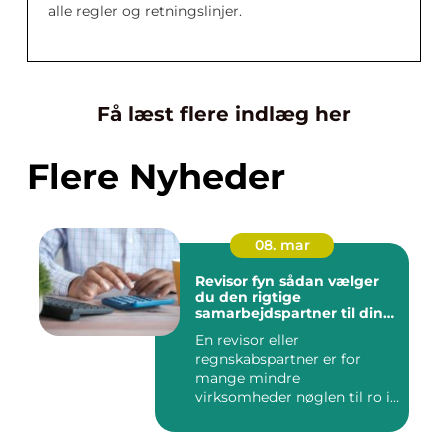
alle regler og retningslinjer.
Få læst flere indlæg her
Flere Nyheder
08. mar
Revisor fyn sådan vælger
du den rigtige
samarbejdspartner til din
økonomi
En revisor eller
regnskabspartner er for
mange mindre
virksomheder nøglen til ro i
maven og bedre øk...