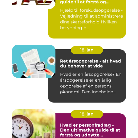
guide til at forstå og
håndtere din
Hjælp til forskudsopgørelse -
skatteforpligtelse
Vejledning til at administrere
dine skatteforhold Hvilken
betydning h...
18. jan
Ret årsopgørelse - alt hvad
du behøver at vide
Hvad er en årsopgørelse? En
årsopgørelse er en årlig
opgørelse af en persons
økonomi. Den indeholde...
18. jan
Hvad er personfradrag -
Den ultimative guide til at
forstå og udnytte