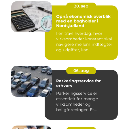
30. sep
Opnå økonomisk overblik
med en bogholder i
Nordsjælland
I en travl hverdag, hvor
virksomheder konstant skal
navigere mellem indtægter
og udgifter, kan...
06. aug
Parkeringsservice for
erhverv
Parkeringsservice er
essentielt for mange
virksomheder og
boligforeninger. Et
velfungerende parkerin...