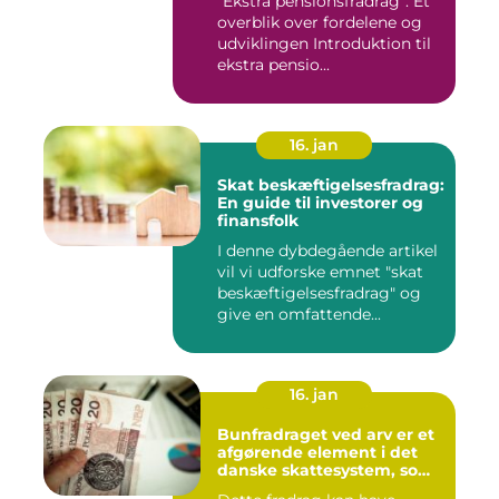
"Ekstra pensionsfradrag": Et
overblik over fordelene og
udviklingen Introduktion til
ekstra pensio...
16. jan
Skat beskæftigelsesfradrag:
En guide til investorer og
finansfolk
I denne dybdegående artikel
vil vi udforske emnet "skat
beskæftigelsesfradrag" og
give en omfattende...
16. jan
Bunfradraget ved arv er et
afgørende element i det
danske skattesystem, som
ofte bliver overset eller