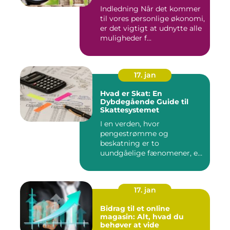
skattefordelene
Indledning Når det kommer
til vores personlige økonomi,
er det vigtigt at udnytte alle
muligheder f...
17. jan
Hvad er Skat: En
Dybdegående Guide til
Skattesystemet
I en verden, hvor
pengestrømme og
beskatning er to
uundgåelige fænomener, er
det vigtigt at forstå, ...
17. jan
Bidrag til et online
magasin: Alt, hvad du
behøver at vide