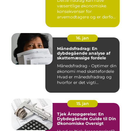
Dette fradrag kan have
undervurderet af mange
væsentlige økonomiske
mennesker
konsekvenser for
arvemodtagere og er derfor
vigtigt at ...
16. jan
Månedsfradrag: En
dybdegående analyse af
skattemæssige fordele
Månedsfradrag - Optimer din
økonomi med skattefordele
Hvad er månedsfradrag og
hvorfor er det vigti...
15. jan
Tjek Årsopgørelse: En
Dybdegående Guide til Din
Økonomiske Oversigt