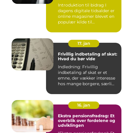
Introduktion til bidrag I
dagens digitale tidsalder er
online magasiner blevet en
populær kilde til...
17. jan
Frivillig indbetaling af skat:
Hvad du bør vide
Indledning: Frivillig
indbetaling af skat er et
emne, der vækker interesse
hos mange borgere, særli...
16. jan
Ekstra pensionsfradrag: Et
overblik over fordelene og
udviklingen