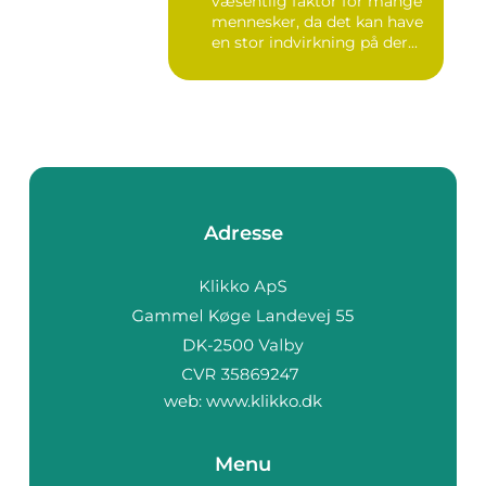
væsentlig faktor for mange
renteudgifter, de har på
deres lån
mennesker, da det kan have
en stor indvirkning på der...
Adresse
web:
www.klikko.dk
Menu