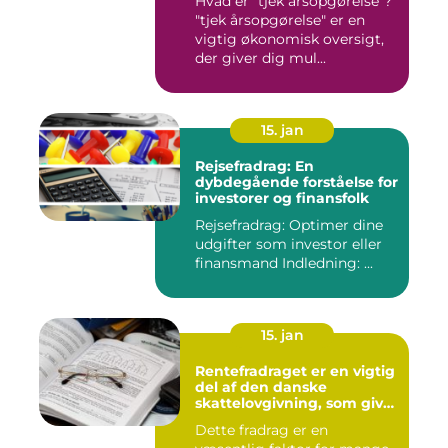
Hvad er "tjek årsopgørelse"?
"tjek årsopgørelse" er en
vigtig økonomisk oversigt,
der giver dig mul...
15. jan
Rejsefradrag: En
dybdegående forståelse for
investorer og finansfolk
Rejsefradrag: Optimer dine
udgifter som investor eller
finansmand Indledning: ...
15. jan
Rentefradraget er en vigtig
del af den danske
skattelovgivning, som giver
skatteyderne mulighed for
Dette fradrag er en
at fradrage de