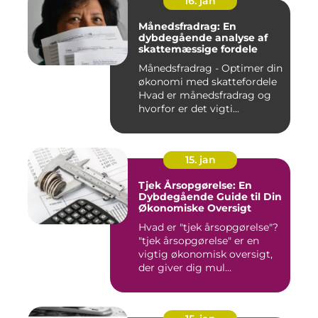
16. jan
Månedsfradrag: En
dybdegående analyse af
skattemæssige fordele
Månedsfradrag - Optimer din
økonomi med skattefordele
Hvad er månedsfradrag og
hvorfor er det vigti...
15. jan
Tjek Årsopgørelse: En
Dybdegående Guide til Din
Økonomiske Oversigt
Hvad er "tjek årsopgørelse"?
"tjek årsopgørelse" er en
vigtig økonomisk oversigt,
der giver dig mul...