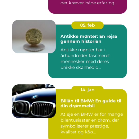
der kræver både erfaring...
05. feb
Antikke mønter: En rejse
gennem historien
Antikke mønter har i
århundreder fascineret
mennesker med deres
unikke skønhed o...
14. jan
Billån til BMW: En guide til
din drømmebil
At eje en BMW er for mange
bilentusiaster en drøm, der
symboliserer prestige,
kvalitet og k&o...