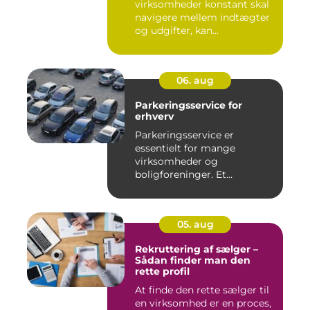
virksomheder konstant skal
navigere mellem indtægter
og udgifter, kan...
06. aug
Parkeringsservice for
erhverv
Parkeringsservice er
essentielt for mange
virksomheder og
boligforeninger. Et
velfungerende parkerin...
05. aug
Rekruttering af sælger –
Sådan finder man den
rette profil
At finde den rette sælger til
en virksomhed er en proces,