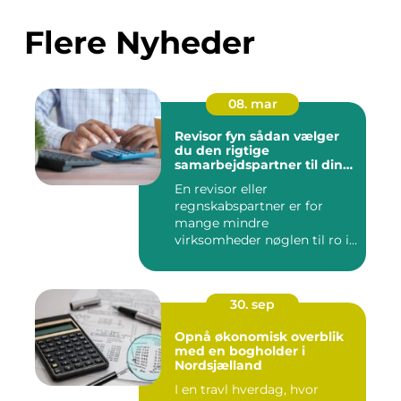
Flere Nyheder
08. mar
Revisor fyn sådan vælger
du den rigtige
samarbejdspartner til din
økonomi
En revisor eller
regnskabspartner er for
mange mindre
virksomheder nøglen til ro i
maven og bedre øk...
30. sep
Opnå økonomisk overblik
med en bogholder i
Nordsjælland
I en travl hverdag, hvor