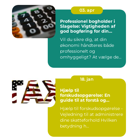
03. apr
Professionel bogholder i
Slagelse: Vigtigheden af
god bogføring for din
virksomhed
Vil du sikre dig, at din
økonomi håndteres både
professionelt og
omhyggeligt? At vælge den
rette bog...
18. jan
Hjælp til
forskudsopgørelse: En
guide til at forstå og
håndtere din
Hjælp til forskudsopgørelse -
skatteforpligtelse
Vejledning til at administrere
dine skatteforhold Hvilken
betydning h...