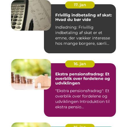
17. jan
Frivillig indbetaling af skat:
Hvad du bør vide
Indledning: Frivillig
indbetaling af skat er et
emne, der vækker interesse
hos mange borgere, særli...
16. jan
Ekstra pensionsfradrag: Et
overblik over fordelene og
udviklingen
"Ekstra pensionsfradrag": Et
overblik over fordelene og
udviklingen Introduktion til
ekstra pensio...