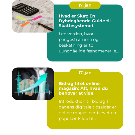
17. jan
Hvad er Skat: En
Dybdegående Guide til
Skattesystemet
I en verden, hvor
pengestrømme og
beskatning er to
uundgåelige fænomener, er
det vigtigt at forstå, ...
17. jan
Bidrag til et online
magasin: Alt, hvad du
behøver at vide
Introduktion til bidrag I
dagens digitale tidsalder er
online magasiner blevet en
populær kilde til...