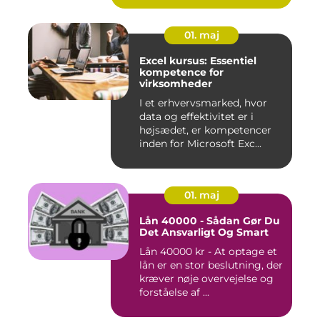
01. maj
Excel kursus: Essentiel
kompetence for
virksomheder
I et erhvervsmarked, hvor
data og effektivitet er i
højsædet, er kompetencer
inden for Microsoft Exc...
01. maj
Lån 40000 - Sådan Gør Du
Det Ansvarligt Og Smart
Lån 40000 kr - At optage et
lån er en stor beslutning, der
kræver nøje overvejelse og
forståelse af ...