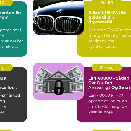
feb
14. jan
ønter: En
Billån til BMW: En
nnem
guide til din
drømmebil
ønter har i
At eje en BMW er fo
er
mange bilentusiaste
t mennesker
en drøm, der
 unikke
symboliserer
..
prestige, kvalitet og
k&o...
maj
01. maj
sus:
Lån 40000 - Sådan
Gør Du Det
ce for
Ansvarligt Og Smar
eder
rvsmarked,
Lån 40000 kr - At
 og
optage et lån er en
 er i
stor beslutning, der
 er
kræver nøje
cer inden
overvejelse og
ft Exc...
forståelse af ...