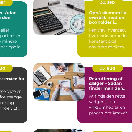
mar
30. sep
dan
Opnå økonomisk
u den
overblik med en
bogholder i
dspartner
Nordsjælland
eller
I en travl hverdag,
konomi
partner er
hvor virksomheder
e mindre
konstant skal
der nøglen
navigere mellem
aven og
indtægter og
udgifter, kan...
aug
05. aug
sservice for
Rekruttering af
sælger – Sådan
finder man den
service er
rette profil
At finde den rette
t for mange
sælger til en
der og
virksomhed er en
inger. Et
proces, der kræver
ende
både erfaring...