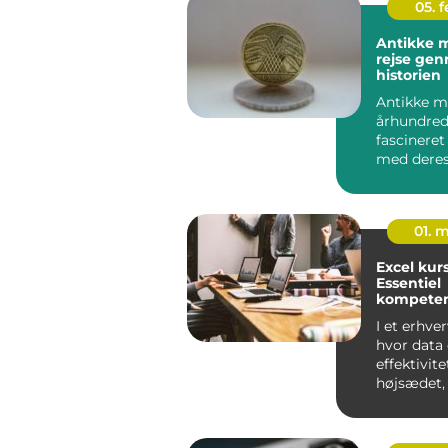
05. 
Antikke m
rejse ge
historien
Antikke m
århundred
fascinere
med deres
skønhed o.
01. 
Excel kur
Essentiel
kompeten
virksomh
I et erhve
hvor data
effektivitet
højsædet,
kompeten
for Microso