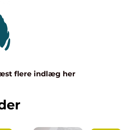
æst flere indlæg her
der