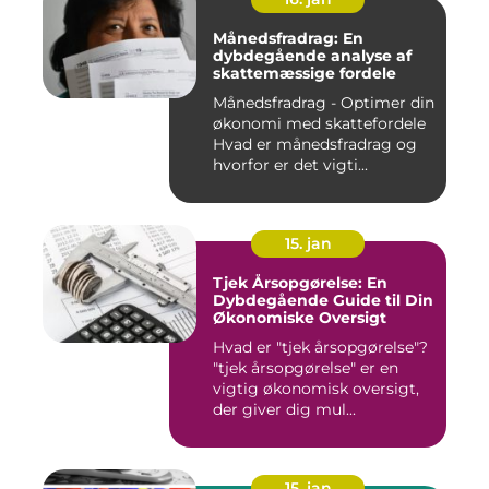
Månedsfradrag: En
dybdegående analyse af
skattemæssige fordele
Månedsfradrag - Optimer din
økonomi med skattefordele
Hvad er månedsfradrag og
hvorfor er det vigti...
15. jan
Tjek Årsopgørelse: En
Dybdegående Guide til Din
Økonomiske Oversigt
Hvad er "tjek årsopgørelse"?
"tjek årsopgørelse" er en
vigtig økonomisk oversigt,
der giver dig mul...
15. jan