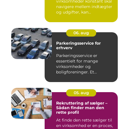
virksomheder konstant skal
navigere mellem indtægter
og udgifter, kan...
06. aug
Parkeringsservice for
erhverv
Parkeringsservice er
essentielt for mange
virksomheder og
boligforeninger. Et
velfungerende parkerin...
05. aug
Rekruttering af sælger –
Sådan finder man den
rette profil
At finde den rette sælger til
en virksomhed er en proces,