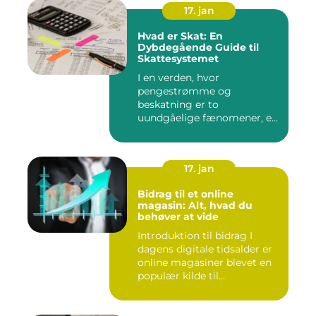
17. jan
Hvad er Skat: En
Dybdegående Guide til
Skattesystemet
I en verden, hvor
pengestrømme og
beskatning er to
uundgåelige fænomener, er
det vigtigt at forstå, ...
17. jan
Bidrag til et online
magasin: Alt, hvad du
behøver at vide
Introduktion til bidrag I
dagens digitale tidsalder er
online magasiner blevet en
populær kilde til...