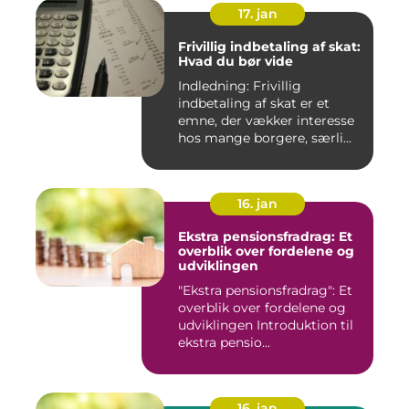
17. jan
Frivillig indbetaling af skat:
Hvad du bør vide
Indledning: Frivillig
indbetaling af skat er et
emne, der vækker interesse
hos mange borgere, særli...
16. jan
Ekstra pensionsfradrag: Et
overblik over fordelene og
udviklingen
"Ekstra pensionsfradrag": Et
overblik over fordelene og
udviklingen Introduktion til
ekstra pensio...
16. jan