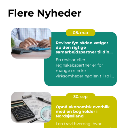
Flere Nyheder
08. mar
Revisor fyn sådan vælger
du den rigtige
samarbejdspartner til din
økonomi
En revisor eller
regnskabspartner er for
mange mindre
virksomheder nøglen til ro i
maven og bedre øk...
30. sep
Opnå økonomisk overblik
med en bogholder i
Nordsjælland
I en travl hverdag, hvor