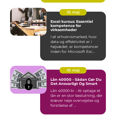
01. maj
Excel kursus: Essentiel
kompetence for
virksomheder
I et erhvervsmarked, hvor
data og effektivitet er i
højsædet, er kompetencer
inden for Microsoft Exc...
01. maj
Lån 40000 - Sådan Gør Du
Det Ansvarligt Og Smart
Lån 40000 kr - At optage et
lån er en stor beslutning, der
kræver nøje overvejelse og
forståelse af ...