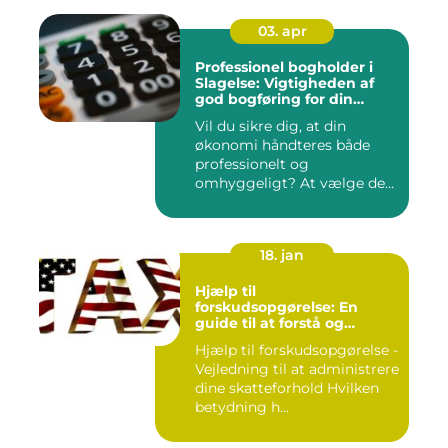
03. apr
Professionel bogholder i
Slagelse: Vigtigheden af
god bogføring for din
virksomhed
Vil du sikre dig, at din
økonomi håndteres både
professionelt og
omhyggeligt? At vælge den
rette bog...
18. jan
Hjælp til
forskudsopgørelse: En
guide til at forstå og
håndtere din
Hjælp til forskudsopgørelse -
skatteforpligtelse
Vejledning til at administrere
dine skatteforhold Hvilken
betydning h...