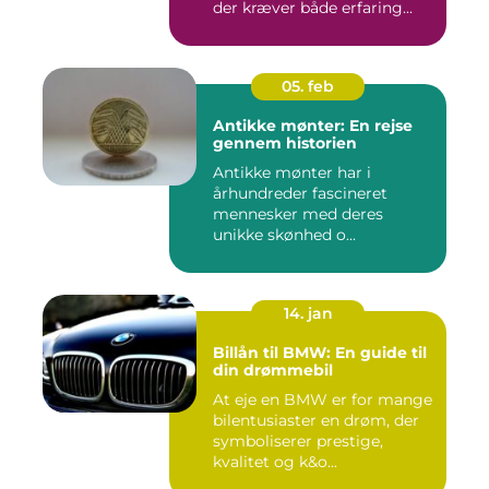
der kræver både erfaring...
05. feb
Antikke mønter: En rejse
gennem historien
Antikke mønter har i
århundreder fascineret
mennesker med deres
unikke skønhed o...
14. jan
Billån til BMW: En guide til
din drømmebil
At eje en BMW er for mange
bilentusiaster en drøm, der
symboliserer prestige,
kvalitet og k&o...