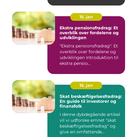
16. jan
Ekstra pensionsfradrag: Et
overblik over fordelene og
udviklingen
"Ekstra pensionsfradrag": Et
overblik over fordelene og
udviklingen Introduktion til
ekstra pensio...
16. jan
Skat beskæftigelsesfradrag:
En guide til investorer og
finansfolk
I denne dybdegående artikel
vil vi udforske emnet "skat
beskæftigelsesfradrag" og
give en omfattende...