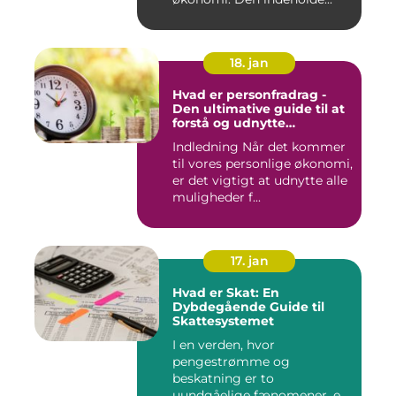
18. jan
Hvad er personfradrag -
Den ultimative guide til at
forstå og udnytte
skattefordelene
Indledning Når det kommer
til vores personlige økonomi,
er det vigtigt at udnytte alle
muligheder f...
17. jan
Hvad er Skat: En
Dybdegående Guide til
Skattesystemet
I en verden, hvor
pengestrømme og
beskatning er to
uundgåelige fænomener, er