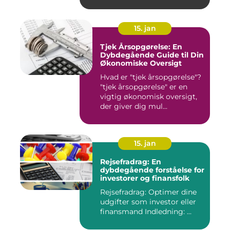
15. jan
Tjek Årsopgørelse: En
Dybdegående Guide til Din
Økonomiske Oversigt
Hvad er "tjek årsopgørelse"?
"tjek årsopgørelse" er en
vigtig økonomisk oversigt,
der giver dig mul...
15. jan
Rejsefradrag: En
dybdegående forståelse for
investorer og finansfolk
Rejsefradrag: Optimer dine
udgifter som investor eller
finansmand Indledning: ...