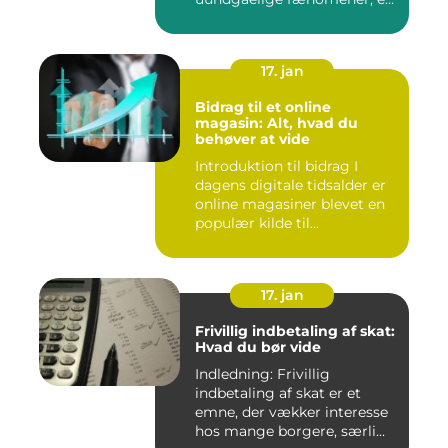
det vigtigt at forstå, ...
17. jan
Bidrag til et online
magasin: Alt, hvad du
behøver at vide
Introduktion til bidrag I
dagens digitale tidsalder er
online magasiner blevet en
populær kilde til...
17. jan
Frivillig indbetaling af skat:
Hvad du bør vide
Indledning: Frivillig
indbetaling af skat er et
emne, der vækker interesse
hos mange borgere, særli...