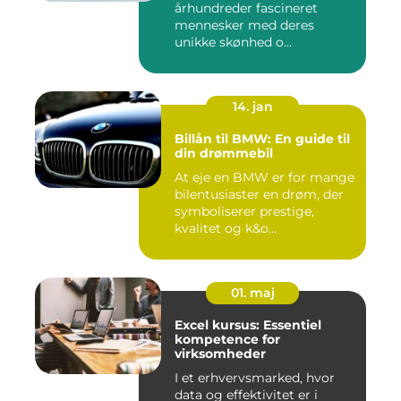
århundreder fascineret
mennesker med deres
unikke skønhed o...
14. jan
Billån til BMW: En guide til
din drømmebil
At eje en BMW er for mange
bilentusiaster en drøm, der
symboliserer prestige,
kvalitet og k&o...
01. maj
Excel kursus: Essentiel
kompetence for
virksomheder
I et erhvervsmarked, hvor
data og effektivitet er i