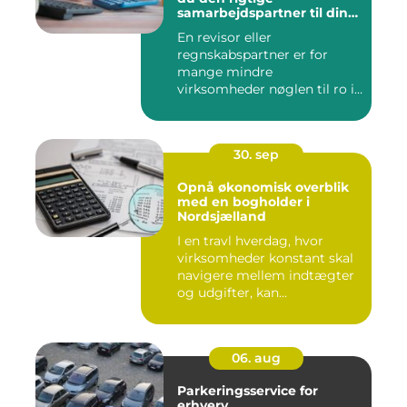
samarbejdspartner til din
økonomi
En revisor eller
regnskabspartner er for
mange mindre
virksomheder nøglen til ro i
maven og bedre øk...
30. sep
Opnå økonomisk overblik
med en bogholder i
Nordsjælland
I en travl hverdag, hvor
virksomheder konstant skal
navigere mellem indtægter
og udgifter, kan...
06. aug
Parkeringsservice for
erhverv